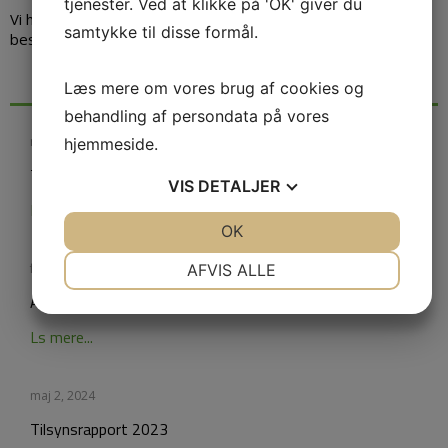
tjenester. Ved at klikke på 'OK' giver du
Vi håber, I vil tage kontakt med os for at få en uddybet
samtykke til disse formål.
beskrivelse og høre yderligere!
Nyheder
Læs mere om vores brug af cookies og
behandling af persondata på vores
maj 2, 2025
hjemmeside.
Tilsynsrapport 2025
VIS
DETALJER
Ls mere...
JA
NEJ
OK
JA
NEJ
NØDVENDIGE
PRÆFERENCER
AFVIS ALLE
februar 6, 2025
Året 2024
JA
NEJ
JA
NEJ
MARKETING
STATISTIK
Ls mere...
maj 2, 2024
Tilsynsrapport 2023