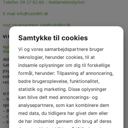
Telefon: 59 27 82 80 – Reklamebeskyttet
E-mail: info@satellitt.dk
Ved jobansøgning: job@satellitt.dk
Vi har to ledige pladser pr. 01-08-2026
Samtykke til cookies
Nyhed: Satellitten har nu ledige pladser til mennesker
Vi og vores samarbejdspartnere bruger
diagnosticerede med spiseforstyrrelser
teknologier, herunder cookies, til at
Alder er fra 18 år og opefter ved indflytning.
Satellitten har mange års erfaring med mennesker med
indsamle oplysninger om dig til forskellige
psykiatriske lidelser, herunder spiseforstyrrelser. Vi
formål, herunder: Tilpasning af annoncering,
indhenter erfaring, så vi lever op til at fungere efter
bedre brugeroplevelse, funktionalitet,
retningslinjerne for et højt specialiseret tilbud.
statistik og marketing. Disse oplysninger
Vi har nært samarbejde omkring tilbuddet med blandt andre
kan blive delt med annoncerings- og
– Finn Skårderud og Bente Sommerfeldt; eksperter i
spiseforstyrrelser
analysepartnere, som kan kombinere dem
– Bjarne Kronborg; cand.psych.
med data, du tidligere har givet dem eller
– Center for Miljøterapi
de har indsamlet gennem din brug af deres
– Foreningen Sultkompagniet