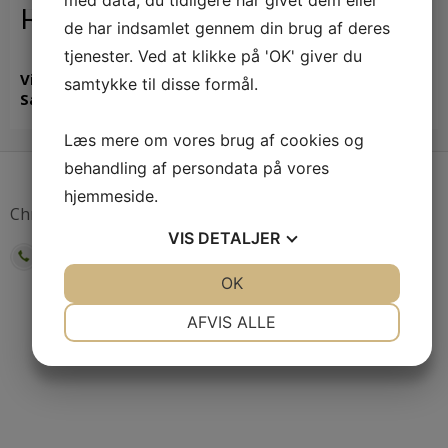
med data, du tidligere har givet dem eller
Resultater
de har indsamlet gennem din brug af deres
tjenester. Ved at klikke på 'OK' giver du
Vi er i øjeblikket ved at udarbejde resultater for
samtykke til disse formål.
Satellittens ydelser.
Læs mere om vores brug af cookies og
behandling af persondata på vores
hjemmeside.
Chr. F. Jensens Vej 2 · 4450 Jyderup
VIS
DETALJER
59 27 82 80
info@satellitt.dk
JA
NEJ
OK
JA
NEJ
POWERED AND DESIGNED BY:
WEBTIMISER.DK
NØDVENDIGE
PRÆFERENCER
AFVIS ALLE
JA
NEJ
JA
NEJ
MARKETING
STATISTIK